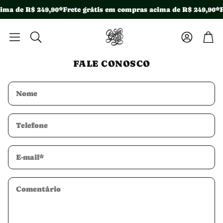
ima de R$ 249,90*
Frete grátis em compras acima de R$ 249,90*
F
Conta
Car
Pesquisar
FALE CONOSCO
Nome
Telefone
E-mail*
Comentário