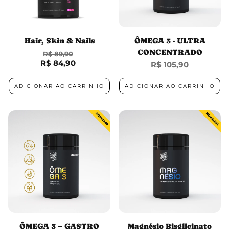
Hair, Skin & Nails
ÔMEGA 3 - ULTRA
CONCENTRADO
R$ 89,90
R$ 84,90
Preço normal
Preço
R$ 105,90
Preço promocional
normal
ADICIONAR AO CARRINHO
ADICIONAR AO CARRINHO
ÔMEGA 3 – GASTRO
Magnésio Bisglicinato