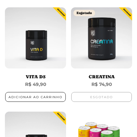
Esgotado
VITA D3
CREATINA
Preço
R$ 49,90
Preço
R$ 74,90
normal
normal
ADICIONAR AO CARRINHO
ESGOTADO