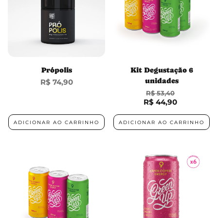
Própolis
Kit Degustação 6
unidades
Preço
R$ 74,90
normal
R$ 53,40
R$ 44,90
Preço normal
Preço promocional
ADICIONAR AO CARRINHO
ADICIONAR AO CARRINHO