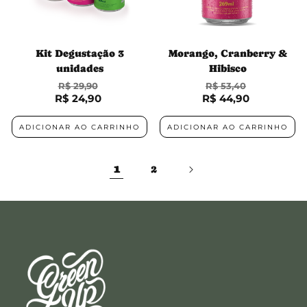
Kit Degustação 3
Morango, Cranberry &
unidades
Hibisco
R$ 29,90
R$ 53,40
R$ 24,90
Preço normal
R$ 44,90
Preço normal
Preço promocional
Preço promocional
ADICIONAR AO CARRINHO
ADICIONAR AO CARRINHO
1
2